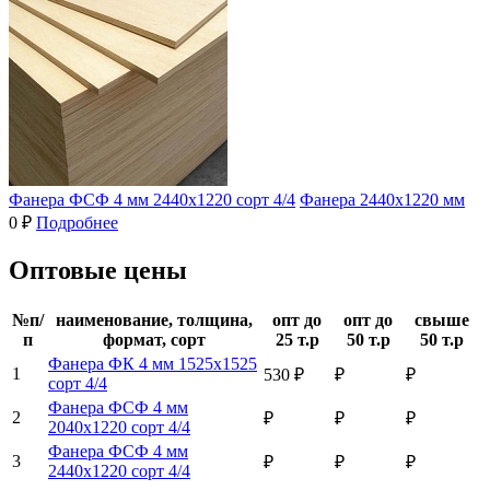
Фанера ФСФ 4 мм 2440х1220 сорт 4/4
Фанера 2440х1220 мм
0 ₽
Подробнее
Оптовые цены
№п/
наименование, толщина,
опт до
опт до
свыше
п
формат, сорт
25 т.р
50 т.р
50 т.р
Фанера ФК 4 мм 1525х1525
1
530 ₽
₽
₽
сорт 4/4
Фанера ФСФ 4 мм
2
₽
₽
₽
2040х1220 сорт 4/4
Фанера ФСФ 4 мм
3
₽
₽
₽
2440х1220 сорт 4/4