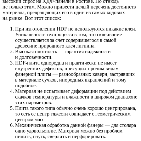
высокий спрос на ХДФ-панели в Ростове. Но отнюдь
не только этим. Можно привести целый перечень достоинств
материала, превращающих его в один из самых ходовых
на рынке. Вот этот список:
При изготовлении HDF не используются никакие клеи.
Уникальность техпроцесса в том, что склеивание
осуществляется за счет содержащегося в самой
древесине природного клея лигнина.
Высокая плотность — гарантия надежности
и долговечности.
HDF-плита однородна и практически не имеет
внутренних дефектов, присущих прочим видам
фанерной плиты — разнообразных каверн, застрявших
в материале сучков, инородных вкраплений и тому
подобное.
Материал не испытывает деформации под действием
скачков температуры и влажности в широком диапазоне
этих параметров.
Плита такого типа обычно очень хорошо центрирована,
то есть ее центр тяжести совпадает с геометрическим
центром масс.
Механическая обработка данной фанеры — для столяра
одно удовольствие. Материал можно без проблем
пилить, гнуть, сверлить и перфорировать.